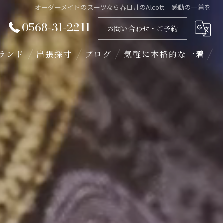
オーダーメイドのスーツなら春日井のAlcott｜感動の一着を
0568-31-2211
お問い合わせ・ご予約
ランド
出張採寸
ブログ
気軽に本格的な一着
ギャラリー
インスタ投稿
スタッフブログ