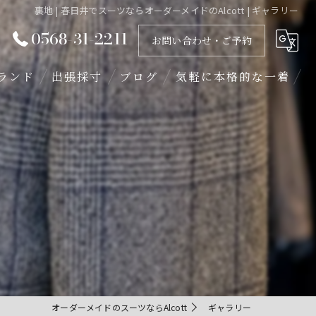
裏地 | 春日井でスーツならオーダーメイドのAlcott | ギャラリー
0568-31-2211
お問い合わせ・ご予約
ランド
出張採寸
ブログ
気軽に本格的な一着
ギャラリー
インスタ投稿
スタッフブログ
オーダーメイドのスーツならAlcott
ギャラリー